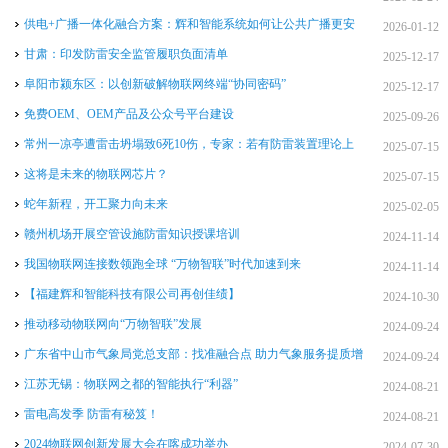
供电+广播一体化融合方案：辉和智能系统如何让公共广播更安
2026-01-12
全、更智能、更高效
甘肃：印发防雷安全监管履职负面清单
2025-12-17
阜阳市颍东区：以创新破解物联网终端“协同密码”
2025-12-17
免费OEM、OEM产品及公众号平台建设
2025-09-26
常州一凉亭遭雷击坍塌致6死10伤，专家：若有防雷装置理论上
2025-07-15
不会如此严重
这将是未来的物联网芯片？
2025-07-15
蛇年新程，开工聚力向未来
2025-02-05
赣州机场开展空管设施防雷知识授课培训
2024-11-14
我国物联网连接数领跑全球 “万物智联”时代加速到来
2024-11-14
【福建辉和智能科技有限公司再创佳绩】
2024-10-30
推动移动物联网向“万物智联”发展
2024-09-24
广东省中山市气象局党总支部：找准融合点 助力气象服务提质增
2024-09-24
效
江苏无锡：物联网之都的智能执行“利器”
2024-08-21
雷电高发季 防雷有秘笈！
2024-08-21
2024物联网创新发展大会在喀成功举办
2024-07-30