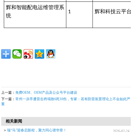
辉和智能配电运维管理系
辉和科技云平台
1
统
上一篇：
免费OEM、OEM产品及公众号平台建设
下一篇：
常州一凉亭遭雷击坍塌致6死10伤，专家：若有防雷装置理论上不会如此严
重
相关新闻
瑞“马”迎春启新程，聚力同心谱华章！
2026-02-24