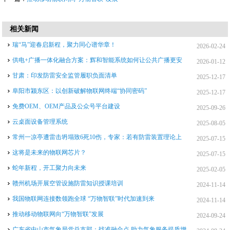
相关新闻
瑞“马”迎春启新程，聚力同心谱华章！
2026-02-24
供电+广播一体化融合方案：辉和智能系统如何让公共广播更安
2026-01-12
全、更智能、更高效
甘肃：印发防雷安全监管履职负面清单
2025-12-17
阜阳市颍东区：以创新破解物联网终端“协同密码”
2025-12-17
免费OEM、OEM产品及公众号平台建设
2025-09-26
云桌面设备管理系统
2025-08-05
常州一凉亭遭雷击坍塌致6死10伤，专家：若有防雷装置理论上
2025-07-15
不会如此严重
这将是未来的物联网芯片？
2025-07-15
蛇年新程，开工聚力向未来
2025-02-05
赣州机场开展空管设施防雷知识授课培训
2024-11-14
我国物联网连接数领跑全球 “万物智联”时代加速到来
2024-11-14
推动移动物联网向“万物智联”发展
2024-09-24
广东省中山市气象局党总支部：找准融合点 助力气象服务提质增