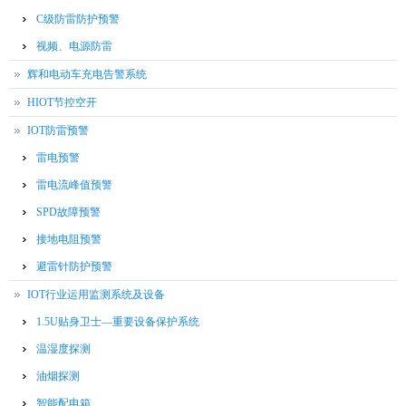
C级防雷防护预警
视频、电源防雷
辉和电动车充电告警系统
HIOT节控空开
IOT防雷预警
雷电预警
雷电流峰值预警
SPD故障预警
接地电阻预警
避雷针防护预警
IOT行业运用监测系统及设备
1.5U贴身卫士—重要设备保护系统
温湿度探测
油烟探测
智能配电箱