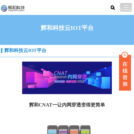
辉和科技云IOT平台
辉和科技云IOT平台
辉和CNAT一让内网穿透变得更简单
解决内网穿透难题，让您的应用畅通无阻 &...