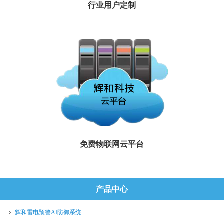
行业用户定制
免费物联网云平台
产品中心
辉和雷电预警AI防御系统