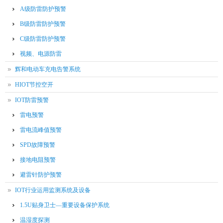
A级防雷防护预警
B级防雷防护预警
C级防雷防护预警
视频、电源防雷
辉和电动车充电告警系统
HIOT节控空开
IOT防雷预警
雷电预警
雷电流峰值预警
SPD故障预警
接地电阻预警
避雷针防护预警
IOT行业运用监测系统及设备
1.5U贴身卫士—重要设备保护系统
温湿度探测