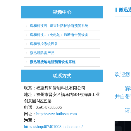
微迅
视频中心
辉和科技云--避雷针防护诊断预警系统
辉和科技--（免电池）通断电告警设备
辉和节控系统设备
微迅通防雷产品
微迅通接地电阻预警设备系统
欢迎您
联系方式
辉和
联系：福建辉和智能科技有限公司
地址：福州市晋安区福马路504号海峡工业
并自带
创意园A区五层
电话 : 0591-87585506
请点
网址：
http://www.huihezn.com
淘宝：
https://shop407401008.taobao.com/